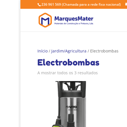
236 961 569
(Chamada para a rede fixa nacional)
Início
/
Jardim/Agricultura
/ Electrobombas
Electrobombas
A mostrar todos os 3 resultados