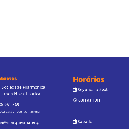
Horários
tactos
 Sociedade Filarmónica
Segunda a Sexta
Estrada Nova, Louriçal
08H às 19H
6 961 569
da para a rede fixa nacional)
Sábado
ja@marquesmater.pt