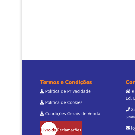
Termos e Condições
Con
Política de Privacidade
R.
Ed. 
Política de Cookies
23
Condições Gerais de Venda
(Chama
lo