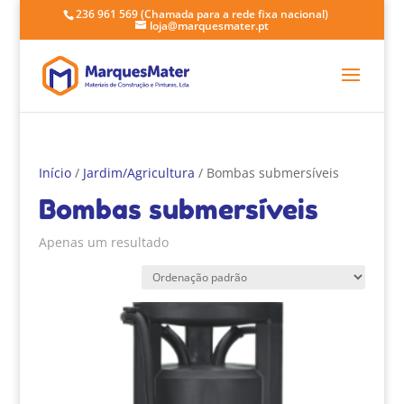
236 961 569
(Chamada para a rede fixa nacional)
loja@marquesmater.pt
Início
/
Jardim/Agricultura
/ Bombas submersíveis
Bombas submersíveis
Apenas um resultado