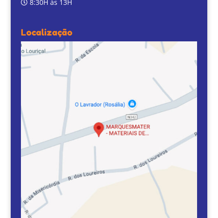
8:30H às 13H
Localização