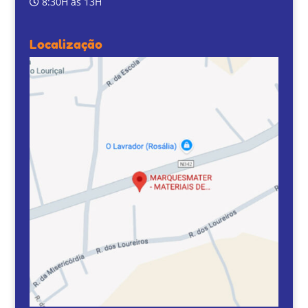
8:30H às 13H
Localização