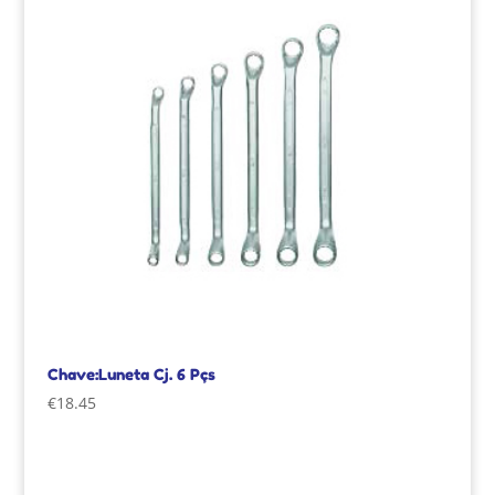
Chave:Luneta Cj. 6 Pçs
€
18.45