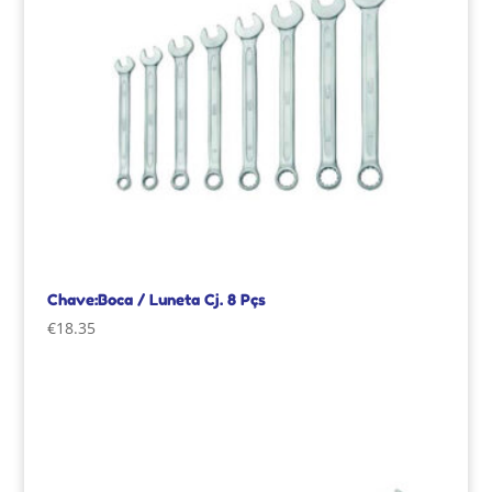
Chave:Boca / Luneta Cj. 8 Pçs
€
18.35