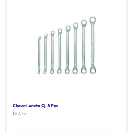
Chave:Luneta Cj. 8 Pçs
€
32.75