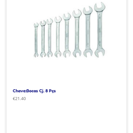
Chave:Bocas Cj. 8 Pçs
€
21.40