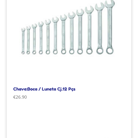
Chave:Boca / Luneta Cj.12 Pçs
€
26.90