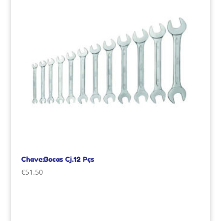
Chave:Bocas Cj.12 Pçs
€
51.50