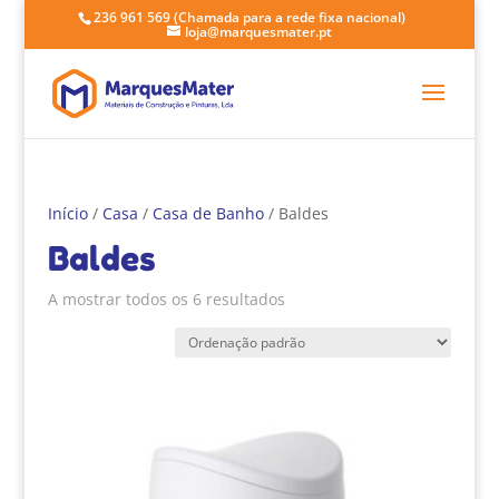
236 961 569
(Chamada para a rede fixa nacional)
loja@marquesmater.pt
Início
/
Casa
/
Casa de Banho
/ Baldes
Baldes
A mostrar todos os 6 resultados