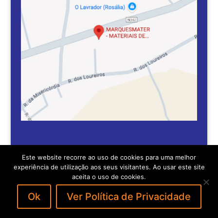
Este website recorre ao uso de cookies para uma melhor
experiência de utilização aos seus visitantes. Ao usar este site
aceita o uso de cookies.
2018 MarquesMater | desenvolvido por:
Ok
Ver Política de Privacidade
pedroferraz.com